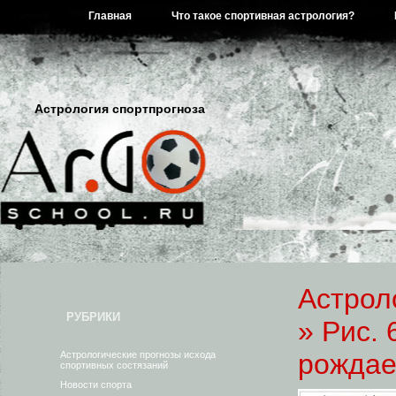
Главная
Что такое спортивная астрология?
Астрология спортпрогноза
Астрол
РУБРИКИ
» Рис.
рождае
Астрологические прогнозы исхода
спортивных состязаний
Новости спорта