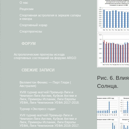
О нас
Рецензии
Спортивная астрология в зеркале сатиры
и юмора
Спортивный хорар
Спортпрогнозы
ФОРУМ
Астрологические прогнозы исхода
спортивных состязаний на форуме ARGO
СВЕЖИЕ ЗАПИСИ
Рис. 6. Вли
Веллингтон Феникс — Перт Глори (
Солнца.
Австралия)
XVIII турнир матчей Премьер-Лиги и
Чемпион-Лиги Англии, Кубков Англии и
Лиги, Примеры Испании, Лиги Европы
УЕФА, Лиги Чемпионов УЕФА 2017-2018.
Турнир «Экспресс года»
XVII турнир матчей Премьер-Лиги и
Чемпион-Лиги Англии, Кубков Англии и
Лиги, Примеры Испании, Лиги Европы
УЕФА, Лиги Чемпионов УЕФА 2016-2017.