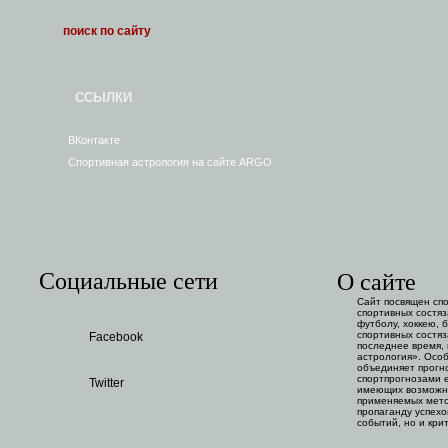
ССЫЛКИ
ВКонтакте
Спортивная астрология на сайте ARGO
Социальные сети
О сайте
Сайт посвящен сп
спортивных состяз
футболу, хоккею, 
спортивных состяз
Facebook
последнее время,
астрология». Особ
объединяет прогн
спортпрогнозами е
Twitter
имеющих возможно
применяемых мето
пропаганду успехо
событий, но и кри