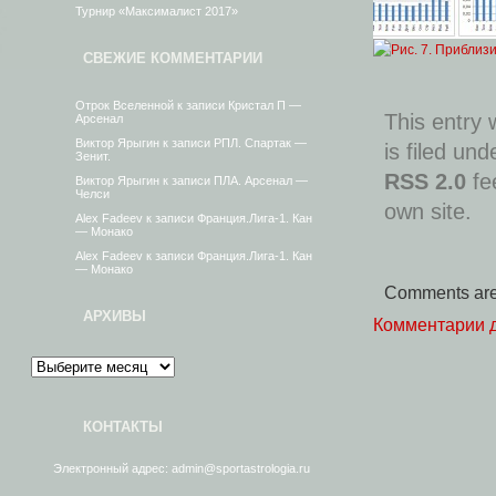
Турнир «Максималист 2017»
СВЕЖИЕ КОММЕНТАРИИ
Отрок Вселенной
к записи
Кристал П —
This entry
Арсенал
Виктор Ярыгин
к записи
РПЛ. Спартак —
is filed un
Зенит.
RSS 2.0
fe
Виктор Ярыгин
к записи
ПЛА. Арсенал —
Челси
own site.
Alex Fadeev
к записи
Франция.Лига-1. Кан
— Монако
Alex Fadeev
к записи
Франция.Лига-1. Кан
— Монако
Comments are
АРХИВЫ
Комментарии 
КОНТАКТЫ
Электронный адрес: admin@sportastrologia.ru