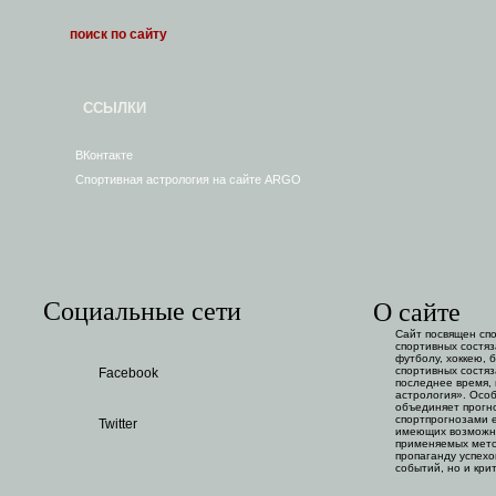
ССЫЛКИ
ВКонтакте
Спортивная астрология на сайте ARGO
Социальные сети
О сайте
Сайт посвящен сп
спортивных состяз
футболу, хоккею, 
спортивных состяз
Facebook
последнее время,
астрология». Особ
объединяет прогн
спортпрогнозами е
Twitter
имеющих возможно
применяемых мето
пропаганду успехо
событий, но и кри