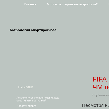
Главная
Что такое спортивная астрология?
Астрология спортпрогноза
FIFA
ЧМ п
РУБРИКИ
Опубликован
Астрологические прогнозы исхода
спортивных состязаний
Несмотря ни
Новости спорта