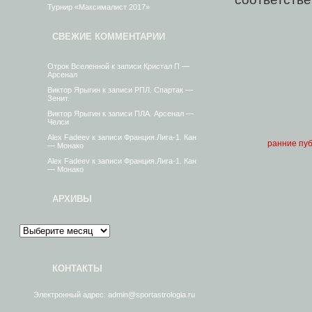
Турнир «Максималист 2017»
СВЕЖИЕ КОММЕНТАРИИ
Отрок Вселенной
к записи
Кристал П —
Арсенал
Виктор Ярыгин
к записи
РПЛ. Спартак —
Зенит.
Виктор Ярыгин
к записи
ПЛА. Арсенал —
Челси
Alex Fadeev
к записи
Франция.Лига-1. Кан
ранние пу
— Монако
Alex Fadeev
к записи
Франция.Лига-1. Кан
— Монако
АРХИВЫ
КОНТАКТЫ
Электронный адрес: admin@sportastrologia.ru