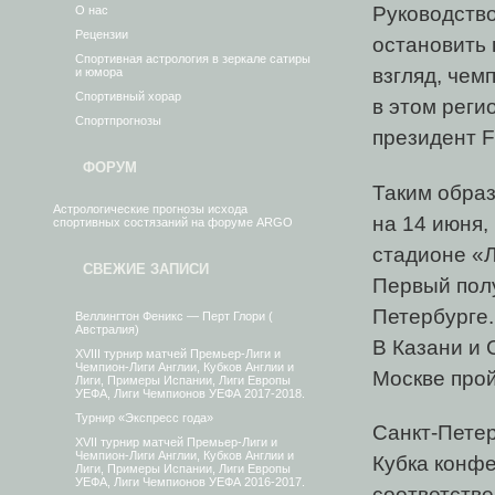
Руководств
О нас
Рецензии
остановить 
Спортивная астрология в зеркале сатиры
взгляд, чем
и юмора
Спортивный хорар
в этом реги
Спортпрогнозы
президент F
ФОРУМ
Таким образ
Астрологические прогнозы исхода
на 14 июня,
спортивных состязаний на форуме ARGO
стадионе «Л
СВЕЖИЕ ЗАПИСИ
Первый полу
Петербурге.
Веллингтон Феникс — Перт Глори (
Австралия)
В Казани и 
XVIII турнир матчей Премьер-Лиги и
Чемпион-Лиги Англии, Кубков Англии и
Москве прой
Лиги, Примеры Испании, Лиги Европы
УЕФА, Лиги Чемпионов УЕФА 2017-2018.
Турнир «Экспресс года»
Санкт-Петер
XVII турнир матчей Премьер-Лиги и
Чемпион-Лиги Англии, Кубков Англии и
Кубка конфе
Лиги, Примеры Испании, Лиги Европы
УЕФА, Лиги Чемпионов УЕФА 2016-2017.
соответстве