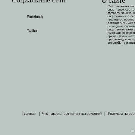
О сайте
Сайт посвящен сп
спортивных состяз
футболу, хоккею, 
спортивных состяз
Facebook
последнее время,
астрология». Особ
объединяет прогн
спортпрогнозами е
Twitter
имеющих возможно
применяемых мето
пропаганду успехо
событий, но и кри
Главная
|
Что такое спортивная астрология?
|
Результаты со
© 