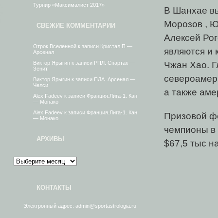
Турнир «Максималист 2017»
В Шанхае в
Морозов , Ю
СВЕЖИЕ КОММЕНТАРИИ
Алексей Рог
Отрок Вселенной
к записи
Кристал П —
являются и 
Арсенал
Чжан Хао. 
Виктор Ярыгин
к записи
РПЛ. Спартак —
Зенит.
североамер
Виктор Ярыгин
к записи
ПЛА. Арсенал —
Челси
а также аме
Alex Fadeev
к записи
Франция.Лига-1. Кан
— Монако
Alex Fadeev
к записи
Франция.Лига-1. Кан
Призовой фо
— Монако
чемпионы в 
АРХИВЫ
$67,5 тыс н
КОНТАКТЫ
Электронный адрес: admin@sportastrologia.ru