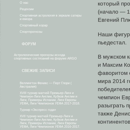
который про
О нас
Рецензии
(начало — 1
Спортивная астрология в зеркале сатиры
Евгений Пл
и юмора
Спортивный хорар
Спортпрогнозы
Наши фигури
пьедестал.
ФОРУМ
Астрологические прогнозы исхода
В мужском 
спортивных состязаний на форуме ARGO
и Максим Ко
СВЕЖИЕ ЗАПИСИ
фаворитом 
мира 2014 г
Веллингтон Феникс — Перт Глори (
Австралия)
победителем
XVIII турнир матчей Премьер-Лиги и
чемпион Евр
Чемпион-Лиги Англии, Кубков Англии и
Лиги, Примеры Испании, Лиги Европы
УЕФА, Лиги Чемпионов УЕФА 2017-2018.
разыграть п
Турнир «Экспресс года»
также Денис
XVII турнир матчей Премьер-Лиги и
Чемпион-Лиги Англии, Кубков Англии и
континентов
Лиги, Примеры Испании, Лиги Европы
УЕФА, Лиги Чемпионов УЕФА 2016-2017.