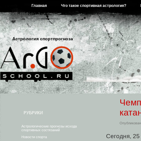
Главная
Что такое спортивная астрология?
Астрология спортпрогноза
Чемп
ката
РУБРИКИ
Опубликовано
Астрологические прогнозы исхода
спортивных состязаний
Сегодня, 25
Новости спорта