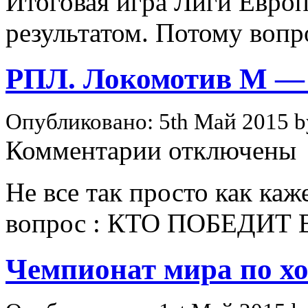
Итоговая игра Лиги Евро
Севилья
результатом. Потому вопр
РПЛ. Локомотив М 
Опубликовано: 5th Май 2015 
к
Комментарии
отключены
записи
РПЛ.
Локомотив
Не все так просто как каж
М
—
вопрос : КТО ПОБЕДИТ 
ЦСКА
М
Чемпионат мира по х