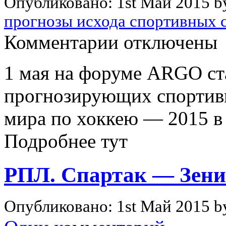
Опубликовано: 1st Май 2015 
прогнозы исхода спортивных 
к
Комментарии
отключены
записи
Чемпионат
мира
1 мая на форуме ARGO ста
по
хоккею
прогнозирующих спортив
2015
—
Чехия.
мира по хоккею — 2015 в Ч
Подробнее тут
РПЛ. Спартак — Зени
Опубликовано: 1st Май 2015 