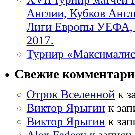
Англии, Кубков Англ
Лиги Европы УЕФА,
2017.
Турнир «Максималис
Свежие комментар
Отрок Вселенной
к з
Виктор Ярыгин
к за
Виктор Ярыгин
к за
Alex Fadeev
к записи