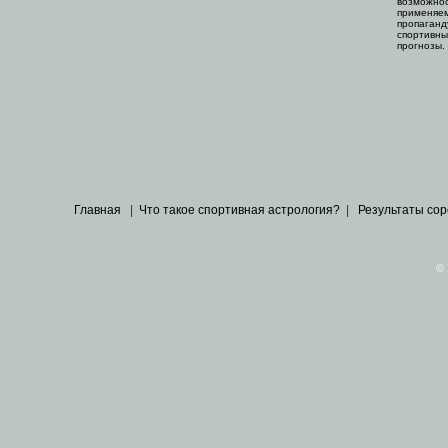
возможнос
применяем
пропаганд
спортивны
прогнозы.
Главная
|
Что такое спортивная астрология?
|
Результаты со
© 