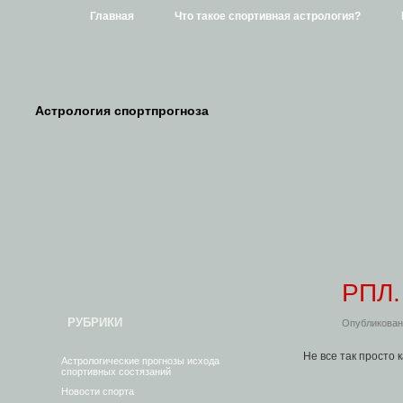
Главная
Что такое спортивная астрология?
Астрология спортпрогноза
РПЛ.
РУБРИКИ
Опубликовано
Не все так просто 
Астрологические прогнозы исхода
спортивных состязаний
Новости спорта