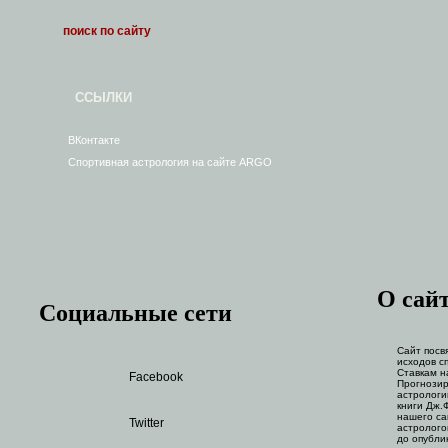
ССЫЛКИ
ВКонтакте
Спортивная астрология на сайте ARGO
О сай
Социальные сети
Сайт посв
исходов с
Ставкам н
Facebook
Прогнозир
астрологи
книги Дж.
нашего са
Twitter
астролого
до опубли