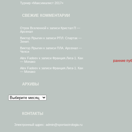
Турнир «Максималист 2017»
СВЕЖИЕ КОММЕНТАРИИ
Отрок Вселенной
к записи
Кристал П —
Арсенал
Виктор Ярыгин
к записи
РПЛ. Спартак —
Зенит.
Виктор Ярыгин
к записи
ПЛА. Арсенал —
Челси
Alex Fadeev
к записи
Франция.Лига-1. Кан
ранние пу
— Монако
Alex Fadeev
к записи
Франция.Лига-1. Кан
— Монако
АРХИВЫ
КОНТАКТЫ
Электронный адрес: admin@sportastrologia.ru