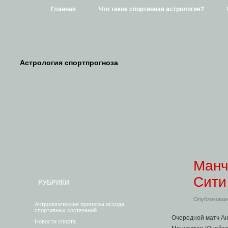
Главная
Что такое спортивная астрология?
Астрология спортпрогноза
Манч
Сити
РУБРИКИ
Опубликован
Астрологические прогнозы исхода
спортивных состязаний
Очередной матч Ан
Новости спорта