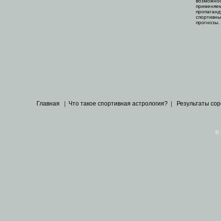
возможнос
применяем
пропаганд
спортивны
прогнозы.
Главная
|
Что такое спортивная астрология?
|
Результаты со
© 