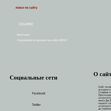
ССЫЛКИ
ВКонтакте
Спортивная астрология на сайте ARGO
О сай
Социальные сети
Сайт посв
исходов с
Ставкам н
Facebook
Прогнозир
астрологи
книги Дж.
нашего са
Twitter
астролого
до опубли