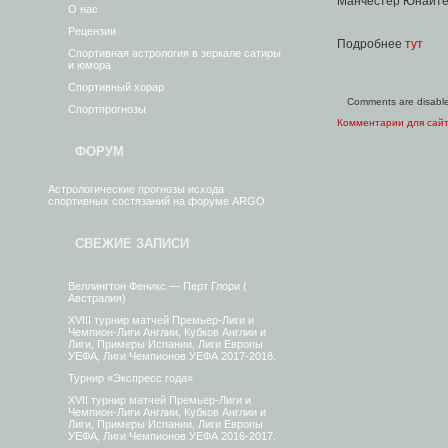
Манчестер Юнайте
О нас
Рецензии
Подробнее
тут
Спортивная астрология в зеркале сатиры
и юмора
Спортивный хорар
Comments are disabl
Спортпрогнозы
Комментарии для сай
ФОРУМ
Астрологические прогнозы исхода
спортивных состязаний на форуме ARGO
СВЕЖИЕ ЗАПИСИ
Веллингтон Феникс — Перт Глори (
Австралия)
XVIII турнир матчей Премьер-Лиги и
Чемпион-Лиги Англии, Кубков Англии и
Лиги, Примеры Испании, Лиги Европы
УЕФА, Лиги Чемпионов УЕФА 2017-2018.
Турнир «Экспресс года»
XVII турнир матчей Премьер-Лиги и
Чемпион-Лиги Англии, Кубков Англии и
Лиги, Примеры Испании, Лиги Европы
УЕФА, Лиги Чемпионов УЕФА 2016-2017.