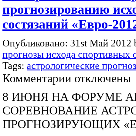
Европы
прогнозированию исх
УЕФА
2012».
состязаний «Евро-201
Опубликовано: 31st Май 2012
прогнозы исхода спортивных 
Tags:
астрологические прогноз
к
Комментарии
отключены
записи
II
астрологическое
8 ИЮНЯ НА ФОРУМЕ A
соревнование
по
СОРЕВНОВАНИЕ АСТР
прогнозированию
исходов
спортивных
ПРОГНОЗИРУЮЩИХ «Евро
состязаний
«Евро-2012».