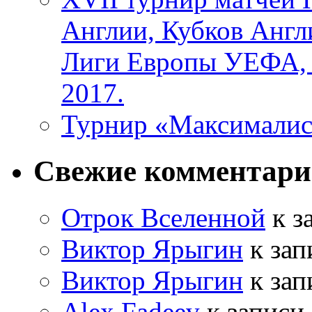
Англии, Кубков Англ
Лиги Европы УЕФА,
2017.
Турнир «Максималис
Свежие комментар
Отрок Вселенной
к з
Виктор Ярыгин
к за
Виктор Ярыгин
к за
Alex Fadeev
к записи