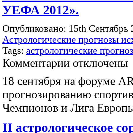
УЕФА 2012».
Опубликовано: 15th Сентябрь 
Астрологические прогнозы ис
Tags:
астрологические прогноз
к
Комментарии
отключены
записи
III
астрологическое
18 сентября на форуме A
соревнование
по
прогнозированию спортив
прогнозированию
исходов
спортивных
Чемпионов и Лига Евро
состязаний
«Лига
Чемпионов
и
II астрологическое со
Лига